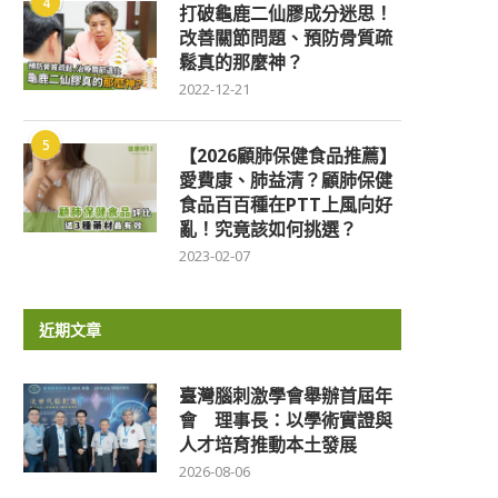
4
打破龜鹿二仙膠成分迷思！
改善關節問題、預防骨質疏
鬆真的那麼神？
2022-12-21
5
【2026顧肺保健食品推薦】
愛費康、肺益清？顧肺保健
食品百百種在PTT上風向好
亂！究竟該如何挑選？
2023-02-07
近期文章
臺灣腦刺激學會舉辦首屆年
會 理事長：以學術實證與
人才培育推動本土發展
2026-08-06