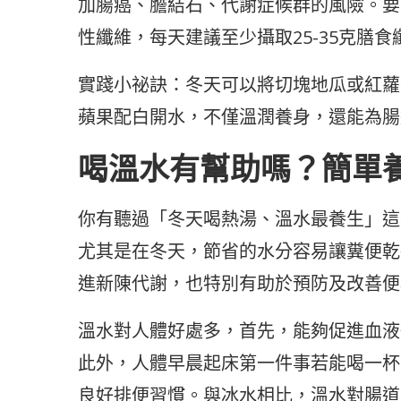
加腸癌、膽結石、代謝症候群的風險。要
性纖維，每天建議至少攝取25-35克膳
實踐小祕訣：冬天可以將切塊地瓜或紅蘿
蘋果配白開水，不僅溫潤養身，還能為腸
喝溫水有幫助嗎？簡單
你有聽過「冬天喝熱湯、溫水最養生」這
尤其是在冬天，節省的水分容易讓糞便乾
進新陳代謝，也特別有助於預防及改善便
溫水對人體好處多，首先，能夠促進血液
此外，人體早晨起床第一件事若能喝一杯
良好排便習慣。與冰水相比，溫水對腸道