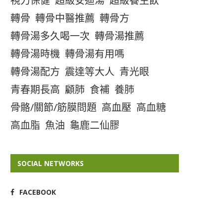
視力保健
超級安迪湯
超級養生飲
轉骨
轉骨中醫推薦
轉骨方
轉骨湯多久喝一次
轉骨湯推薦
轉骨湯時機
轉骨湯有用嗎
轉骨湯配方
震達等大人
青光眼
青春期長高
顧肺
食補
養肺
骨骼/關節/筋膜問題
高血壓
高血糖
高血脂
魚油
龜鹿二仙膠
SOCIAL NETWORKS
FACEBOOK