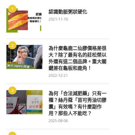
1
認識動脈粥狀硬化
2021-11-10
2
為什麼龜鹿二仙膠價格差很
大？除了最有名的莊松榮以
外還有這二個品牌。重大關
鍵差在龜板和鹿角！
2022-12-21
3
為何「合法減肥藥」只有一
種？絲丹蔻「苗可秀油切膠
囊」有效嗎？有什麼副作
用？那些人不能吃？
2025-08-06