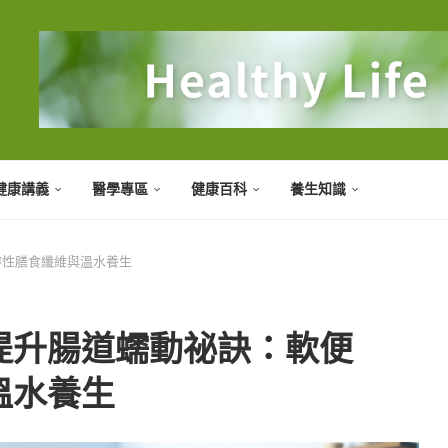
健康講義
醫學專區
健康百科
養生知識
溶性膳食纖維與溫水養生
提升腸道蠕動祕訣：軟便
溫水養生