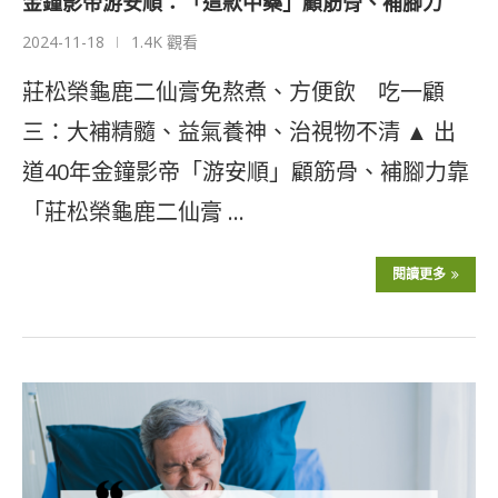
金鐘影帝游安順：「這款中藥」顧筋骨、補腳力
2024-11-18
1.4K 觀看
莊松榮龜鹿二仙膏免熬煮、方便飲 吃一顧
三：大補精髓、益氣養神、治視物不清 ▲ 出
道40年金鐘影帝「游安順」顧筋骨、補腳力靠
「莊松榮龜鹿二仙膏 …
閱讀更多