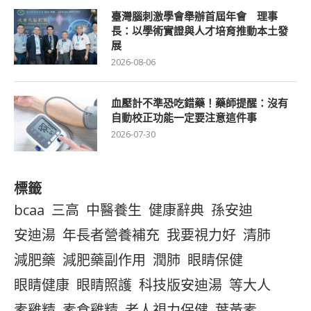
臺灣腦刺激學會舉辦首屆年會 理事
長：以學術實證與人才培育推動本土發
展
2026-08-06
血壓計不準恐吃錯藥！藥師提醒：沒有
自動校正功能一定要注意這件事
2026-07-30
標籤
bcaa
三高
中醫養生
健康辭典
孫安迪
安迪湯
年長者營養補充
我要視力好
清肺
減肥藥
減肥藥副作用
潤肺
眼睛保健
眼睛健康
眼睛照護
科技版安迪湯
等大人
素雞精
素食雞精
老人視力保健
葉黃素