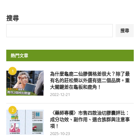
搜尋
搜尋
熱門文章
1
為什麼龜鹿二仙膠價格差很大？除了最
有名的莊松榮以外還有這二個品牌。重
大關鍵差在龜板和鹿角！
2022-12-21
2
〈藥師專欄〉市售四款油切膠囊評比：
成分功效、副作用、適合族群與注意事
項！
2025-10-23