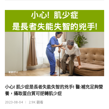
小心! 肌少症是長者失能失智的兇手! 醫:補充足夠營
養，攝取蛋白質可逆轉肌少症
2023-08-04
2.9K 觀看