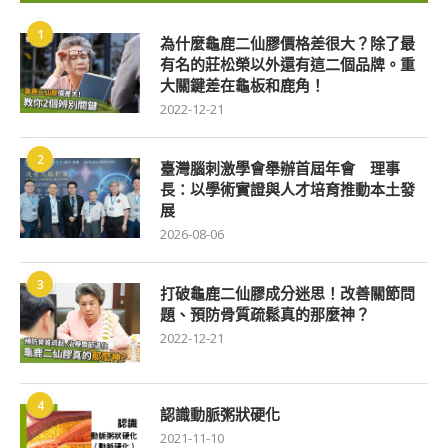
1
為什麼龜鹿二仙膠價格差很大？除了最
有名的莊松榮以外還有這二個品牌。重
大關鍵差在龜板和鹿角！
2022-12-21
2
臺灣腦刺激學會舉辦首屆年會 理事
長：以學術實證與人才培育推動本土發
展
2026-08-06
3
打破龜鹿二仙膠成分迷思！改善關節問
題、預防骨質疏鬆真的那麼神？
2022-12-21
4
認識動脈粥狀硬化
2021-11-10