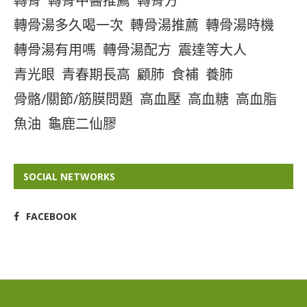
轉骨
轉骨中醫推薦
轉骨方
轉骨湯多久喝一次
轉骨湯推薦
轉骨湯時機
轉骨湯有用嗎
轉骨湯配方
震達等大人
青光眼
青春期長高
顧肺
食補
養肺
骨骼/關節/筋膜問題
高血壓
高血糖
高血脂
魚油
龜鹿二仙膠
SOCIAL NETWORKS
FACEBOOK