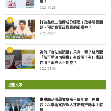
項！
2025-10-23
4
打破龜鹿二仙膠成分迷思！改善關節問
題、預防骨質疏鬆真的那麼神？
2022-12-21
5
為何「合法減肥藥」只有一種？絲丹蔻
「苗可秀油切膠囊」有效嗎？有什麼副
作用？那些人不能吃？
2025-08-06
近期文章
臺灣腦刺激學會舉辦首屆年會 理事
長：以學術實證與人才培育推動本土發
展