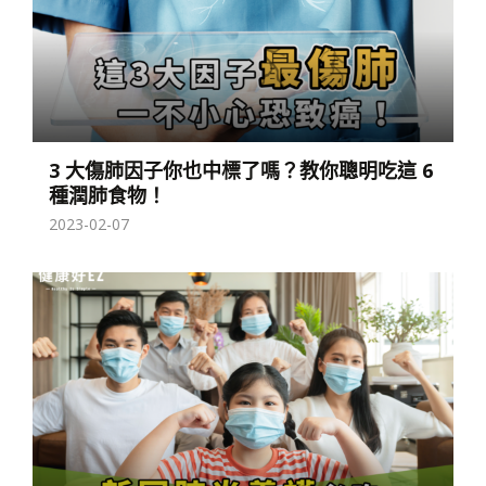
3 大傷肺因子你也中標了嗎？教你聰明吃這 6
種潤肺食物！
2023-02-07