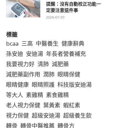
提醒：沒有自動校正功能一
定要注意這件事
2026-07-30
標籤
bcaa
三高
中醫養生
健康辭典
孫安迪
安迪湯
年長者營養補充
我要視力好
清肺
減肥藥
減肥藥副作用
潤肺
眼睛保健
眼睛健康
眼睛照護
科技版安迪湯
等大人
素雞精
素食雞精
老人視力保健
葉黃素
蝦紅素
視力保健
超級安迪湯
超級養生飲
轉骨
轉骨中醫推薦
轉骨方