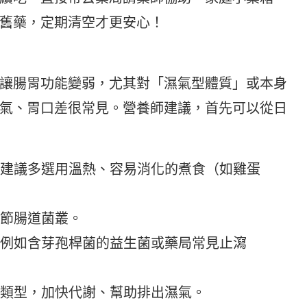
舊藥，定期清空才更安心！
讓腸胃功能變弱，尤其對「濕氣型體質」或本身
氣、胃口差很常見。營養師建議，首先可以從日
。建議多選用溫熱、容易消化的煮食（如雞蛋
調節腸道菌叢。
（例如含芽孢桿菌的益生菌或藥局常見止瀉
和類型，加快代謝、幫助排出濕氣。