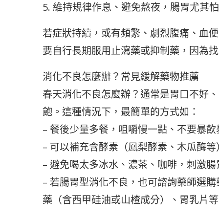
5. 維持規律作息、避免熬夜，腸胃尤其
若症狀持續，或有頻繁、劇烈腹痛、血便
要自行長期服用止瀉藥或抑制藥，因為找
消化不良怎麼辦？常見緩解藥物推薦
春天消化不良怎麼辦？通常是胃口不好、
飽。這種情況下，最簡單的方式如：
– 餐後少量多餐，咀嚼慢一點、不要暴飲
– 可以補充含酵素（鳳梨酵素、木瓜酶
– 避免喝太多冰水、濃茶、咖啡，刺激腸
– 若腸胃型消化不良，也可諮詢藥師選
藥（含西甲硅油或山楂成分）、胃乳片等