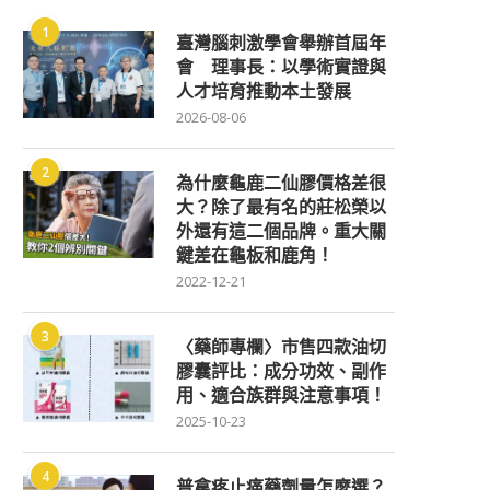
1
臺灣腦刺激學會舉辦首屆年
會 理事長：以學術實證與
人才培育推動本土發展
2026-08-06
2
為什麼龜鹿二仙膠價格差很
大？除了最有名的莊松榮以
外還有這二個品牌。重大關
鍵差在龜板和鹿角！
2022-12-21
3
〈藥師專欄〉市售四款油切
膠囊評比：成分功效、副作
用、適合族群與注意事項！
2025-10-23
4
普拿疼止痛藥劑量怎麼選？