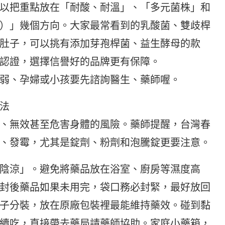
以把重點放在「耐酸、耐溫」、「多元菌株」和
）」幾個方向。大家最常看到的乳酸菌、雙歧桿
肚子，可以挑有添加芽孢桿菌、益生酵母的款
認證，選擇信譽好的品牌更有保障。
弱、孕婦或小孩要先諮詢醫生、藥師喔。
法
、無效甚至危害身體的風險。藥師提醒，台灣春
、發霉，尤其是錠劑、粉劑和泡騰錠更要注意。
陰涼」。避免將藥品放在浴室、廚房等濕度高
封後藥品如果未用完，袋口務必封緊，最好放回
子分裝，放在原廠包裝裡最能維持藥效。碰到黏
續吃，直接帶去藥局請藥師協助。家庭小藥箱，