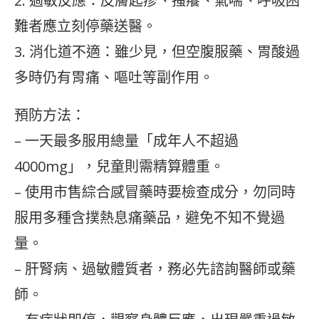
2. 過敏反應：皮膚起疹、搔癢、氣喘、呼吸困
難者應立刻停藥送醫。
3. 消化道不適：雖少見，但空腹服藥、胃酸過
多時仍有胃痛、嘔吐等副作用。
預防方法：
– 一天最多服用總量「成年人不超過
4000mg」，兒童則需精算體重。
– 使用市售綜合感冒藥時要檢查成分，勿同時
服用多種含撲熱息痛藥品，避免不知不覺過
量。
– 肝腎病、過敏體質者，務必先諮詢醫師或藥
師。