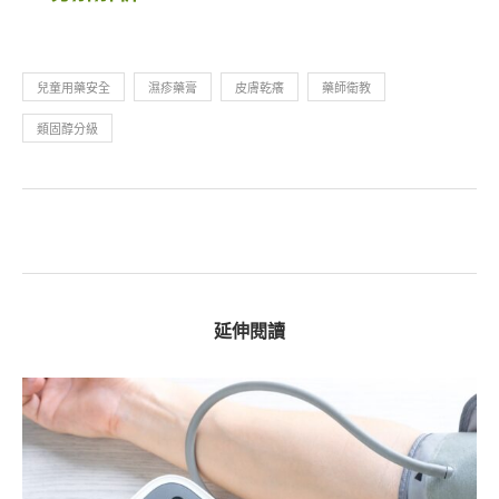
兒童用藥安全
濕疹藥膏
皮膚乾癢
藥師衛教
類固醇分級
延伸閱讀