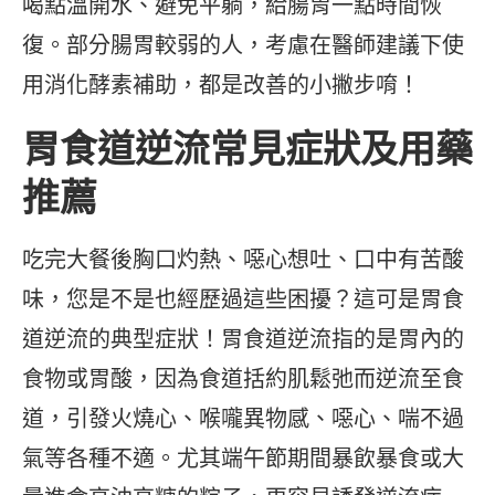
喝點溫開水、避免平躺，給腸胃一點時間恢
復。部分腸胃較弱的人，考慮在醫師建議下使
用消化酵素補助，都是改善的小撇步唷！
胃食道逆流常見症狀及用藥
推薦
吃完大餐後胸口灼熱、噁心想吐、口中有苦酸
味，您是不是也經歷過這些困擾？這可是胃食
道逆流的典型症狀！胃食道逆流指的是胃內的
食物或胃酸，因為食道括約肌鬆弛而逆流至食
道，引發火燒心、喉嚨異物感、噁心、喘不過
氣等各種不適。尤其端午節期間暴飲暴食或大