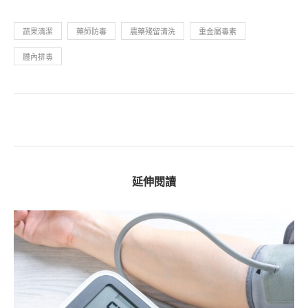
蔬果清潔
藥師防毒
農藥殘留清洗
重金屬毒素
體內排毒
延伸閱讀