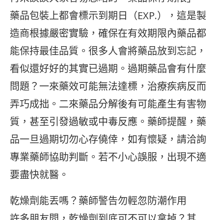
藥品包裝上都會標示到期日（EXP.），這是製
造商根據嚴密實驗，確保在有效期限內藥品都
能保持最佳品質。很多人會將藥品放到忘記，
看似還好好的其實已過期。過期藥品會有什麼
問題？一來藥效可能無法達標，治療疾病反而
弄巧成拙。二來藥品分解後有可能產生有害物
質，甚至引發過敏或中毒反應。藥師提醒，藥
品一旦過期切勿心存僥倖，如有懷疑，請洽詢
專業藥師協助判斷。若不小心誤服，出現不適
要盡快就醫。
乾燥劑能丟嗎？藥師警告勿輕忽防潮作用
許多朋友問，乾燥劑到底可不可以拿掉？其