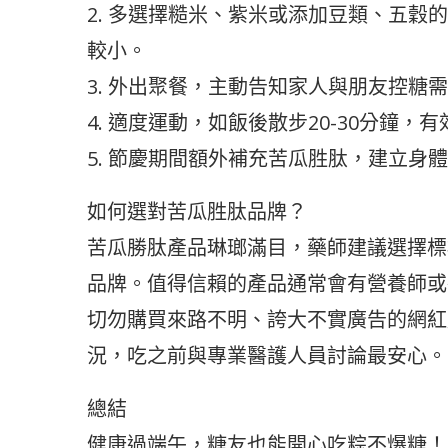
2. 多選擇糙米、紫米或添加豆類、五
較小。
3. 外出聚餐，主動告知家人與朋友控糖
4. 適度運動，如飯後散步20-30分鐘
5. 節慶期間額外補充苦瓜胜肽，建立身
如何選對苦瓜胜肽品牌？
苦瓜勝肽產品琳瑯滿目，藥師建議選擇標
品牌。值得信賴的產品通常會有營養師或
切勿購買來路不明、誇大不實廣告的網紅
況，吃之前與專業醫護人員討論最安心。
總結
健康過端午，糖友也能開心吃粽不爆糖！