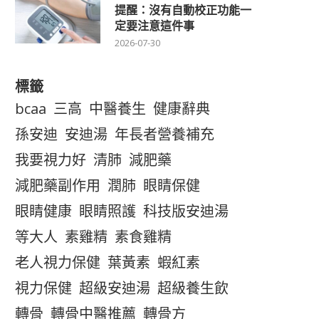
提醒：沒有自動校正功能一
定要注意這件事
2026-07-30
標籤
bcaa
三高
中醫養生
健康辭典
孫安迪
安迪湯
年長者營養補充
我要視力好
清肺
減肥藥
減肥藥副作用
潤肺
眼睛保健
眼睛健康
眼睛照護
科技版安迪湯
等大人
素雞精
素食雞精
老人視力保健
葉黃素
蝦紅素
視力保健
超級安迪湯
超級養生飲
轉骨
轉骨中醫推薦
轉骨方