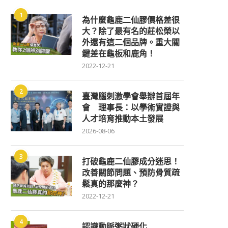
1
為什麼龜鹿二仙膠價格差很
大？除了最有名的莊松榮以
外還有這二個品牌。重大關
鍵差在龜板和鹿角！
2022-12-21
2
臺灣腦刺激學會舉辦首屆年
會 理事長：以學術實證與
人才培育推動本土發展
2026-08-06
3
打破龜鹿二仙膠成分迷思！
改善關節問題、預防骨質疏
鬆真的那麼神？
2022-12-21
4
認識動脈粥狀硬化