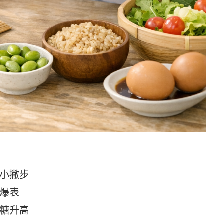
小撇步
爆表
糖升高