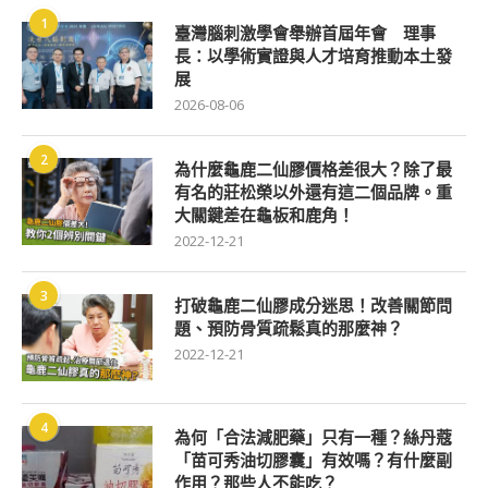
1
臺灣腦刺激學會舉辦首屆年會 理事
長：以學術實證與人才培育推動本土發
展
2026-08-06
2
為什麼龜鹿二仙膠價格差很大？除了最
有名的莊松榮以外還有這二個品牌。重
大關鍵差在龜板和鹿角！
2022-12-21
3
打破龜鹿二仙膠成分迷思！改善關節問
題、預防骨質疏鬆真的那麼神？
2022-12-21
4
為何「合法減肥藥」只有一種？絲丹蔻
「苗可秀油切膠囊」有效嗎？有什麼副
作用？那些人不能吃？