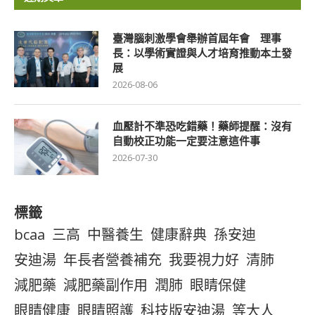
臺灣腦刺激學會舉辦首屆年會 理事
長：以學術實證與人才培育推動本土發
展
2026-08-06
血壓計不準恐吃錯藥！藥師提醒：沒有
自動校正功能一定要注意這件事
2026-07-30
標籤
bcaa
三高
中醫養生
健康辭典
孫安迪
安迪湯
年長者營養補充
我要視力好
清肺
減肥藥
減肥藥副作用
潤肺
眼睛保健
眼睛健康
眼睛照護
科技版安迪湯
等大人