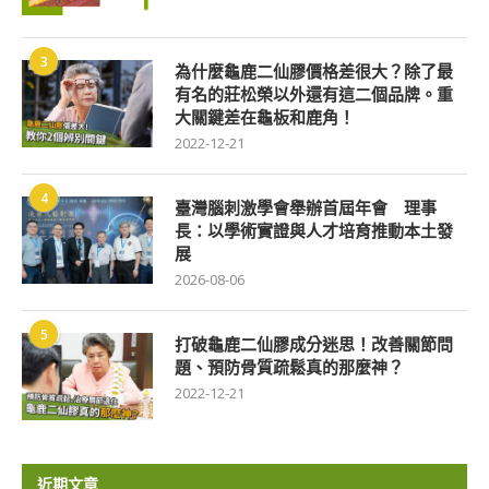
3
為什麼龜鹿二仙膠價格差很大？除了最
有名的莊松榮以外還有這二個品牌。重
大關鍵差在龜板和鹿角！
2022-12-21
4
臺灣腦刺激學會舉辦首屆年會 理事
長：以學術實證與人才培育推動本土發
展
2026-08-06
5
打破龜鹿二仙膠成分迷思！改善關節問
題、預防骨質疏鬆真的那麼神？
2022-12-21
近期文章