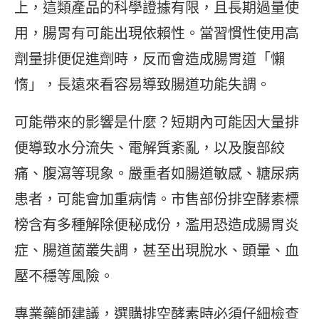
上，這類產品的科學證據有限，且長期過量使
用，腸胃有可能出現依賴性。當習慣性使用高
劑量排便促進劑時，反而會造成腸胃道「懶
惰」，長遠來看容易導致腸道功能失調。
可能帶來的影響是什麼？短期內可能因大量排
便導致水分流失、電解質紊亂，以及腹部絞
痛、腹瀉等現象。嚴重者如腸道敏感、糖尿病
患者，可能會加重病情。市售部份排空酵素標
榜含有多種解除便秘成份，濫用恐造成腸胃炎
症、腸道菌叢失調，甚至出現脫水、頭暈、血
壓不穩等風險。
專業藥師建議，選購排空酵素時必須仔細檢查