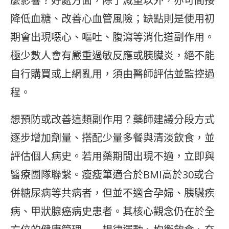
麼影響？好處方面，除了減重以外，亦可間接
降低血糖、改善心血管風險；缺點則是使用初
期會出現噁心、嘔吐、腹瀉等消化道副作用。
極少數人會有嚴重過敏反應或胰臟炎，絕不能
自行購買或上網亂用，須由醫師評估並監控過
程。
想預防或改善這類副作用？藥師建議分段方式
逐步增加劑量、搭配少量多餐與清淡飲食，並
評估個人病史。若用藥期間出現不適，立即與
醫療團隊聯繫。瘦瘦筆適合於BMI高於30或合
併糖尿病等共病者，但並不適合孕婦、胰臟疾
病、甲狀腺癌病史患者。其核心觀念仍在於全