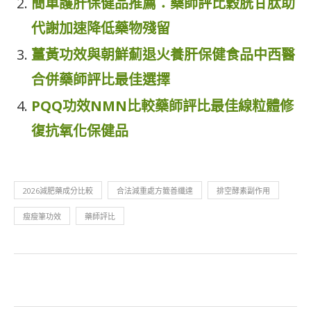
簡單護肝保健品推薦：藥師評比穀胱甘肽助
代謝加速降低藥物殘留
薑黃功效與朝鮮薊退火養肝保健食品中西醫
合併藥師評比最佳選擇
PQQ功效NMN比較藥師評比最佳線粒體修
復抗氧化保健品
2026減肥藥成分比較
合法減重處方籤善纖達
排空酵素副作用
瘦瘦筆功效
藥師評比