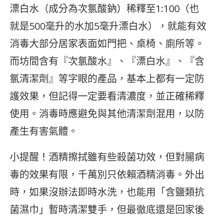
漂白水（成分為次氯酸鈉）稀釋至1:100（也
就是500毫升的水加5毫升漂白水），就能有效
消毒大部分居家表面如門把、桌椅、廁所等。
而坊間含有『次氯酸水』、『漂白水』、『含
氯清潔劑』等字眼的產品，基本上都有一定防
護效果，但記得一定要看清濃度，並正確稀釋
使用。消毒時應避免與其他清潔劑混用，以防
產生有害氣體。
小提醒！酒精擦拭雖有些殺菌功效，但對腸病
毒的效果有限，千萬別只依賴酒精消毒。外出
時，如果沒辦法即時水洗，也能用「含鹽類抗
菌濕巾」暫時清潔雙手，但最徹底還是回家後