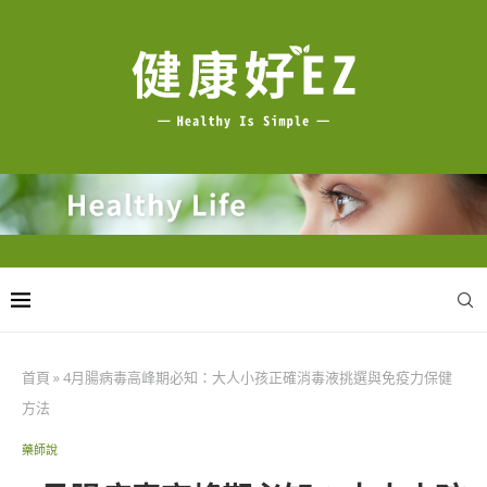
首頁
»
4月腸病毒高峰期必知：大人小孩正確消毒液挑選與免疫力保健
方法
藥師說