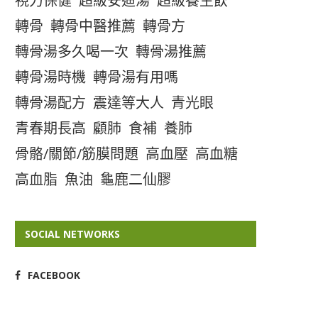
視力保健
超級安迪湯
超級養生飲
轉骨
轉骨中醫推薦
轉骨方
轉骨湯多久喝一次
轉骨湯推薦
轉骨湯時機
轉骨湯有用嗎
轉骨湯配方
震達等大人
青光眼
青春期長高
顧肺
食補
養肺
骨骼/關節/筋膜問題
高血壓
高血糖
高血脂
魚油
龜鹿二仙膠
SOCIAL NETWORKS
FACEBOOK