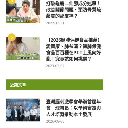
4
打破龜鹿二仙膠成分迷思！
改善關節問題、預防骨質疏
鬆真的那麼神？
2022-12-21
5
【2026顧肺保健食品推薦】
愛費康、肺益清？顧肺保健
食品百百種在PTT上風向好
亂！究竟該如何挑選？
2023-02-07
近期文章
臺灣腦刺激學會舉辦首屆年
會 理事長：以學術實證與
人才培育推動本土發展
2026-08-06