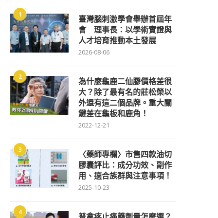
1
臺灣腦刺激學會舉辦首屆年
會 理事長：以學術實證與
人才培育推動本土發展
2026-08-06
2
為什麼龜鹿二仙膠價格差很
大？除了最有名的莊松榮以
外還有這二個品牌。重大關
鍵差在龜板和鹿角！
2022-12-21
3
〈藥師專欄〉市售四款油切
膠囊評比：成分功效、副作
用、適合族群與注意事項！
2025-10-23
4
普拿疼止痛藥劑量怎麼選？