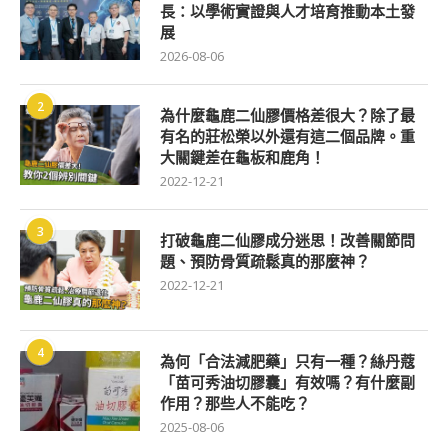
長：以學術實證與人才培育推動本土發
展
2026-08-06
2
為什麼龜鹿二仙膠價格差很大？除了最
有名的莊松榮以外還有這二個品牌。重
大關鍵差在龜板和鹿角！
2022-12-21
3
打破龜鹿二仙膠成分迷思！改善關節問
題、預防骨質疏鬆真的那麼神？
2022-12-21
4
為何「合法減肥藥」只有一種？絲丹蔻
「苗可秀油切膠囊」有效嗎？有什麼副
作用？那些人不能吃？
2025-08-06