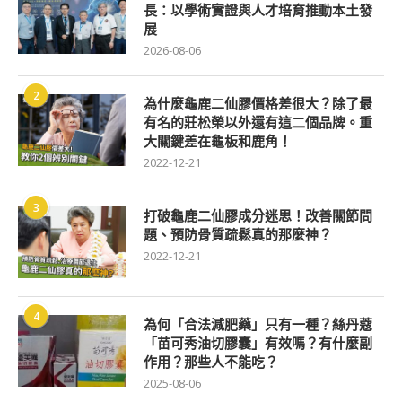
長：以學術實證與人才培育推動本土發
展
2026-08-06
2
為什麼龜鹿二仙膠價格差很大？除了最
有名的莊松榮以外還有這二個品牌。重
大關鍵差在龜板和鹿角！
2022-12-21
3
打破龜鹿二仙膠成分迷思！改善關節問
題、預防骨質疏鬆真的那麼神？
2022-12-21
4
為何「合法減肥藥」只有一種？絲丹蔻
「苗可秀油切膠囊」有效嗎？有什麼副
作用？那些人不能吃？
2025-08-06