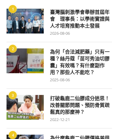
1
臺灣腦刺激學會舉辦首屆年
會 理事長：以學術實證與
人才培育推動本土發展
2026-08-06
2
為何「合法減肥藥」只有一
種？絲丹蔻「苗可秀油切膠
囊」有效嗎？有什麼副作
用？那些人不能吃？
2025-08-06
3
打破龜鹿二仙膠成分迷思！
改善關節問題、預防骨質疏
鬆真的那麼神？
2022-12-21
4
為什麼龜鹿二仙膠價格差很