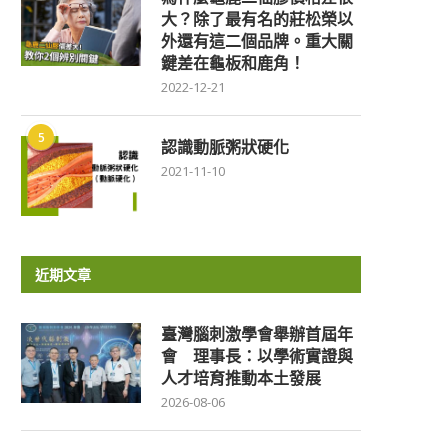
大？除了最有名的莊松榮以
外還有這二個品牌。重大關
鍵差在龜板和鹿角！
2022-12-21
5
認識動脈粥狀硬化
2021-11-10
近期文章
臺灣腦刺激學會舉辦首屆年
會 理事長：以學術實證與
人才培育推動本土發展
2026-08-06