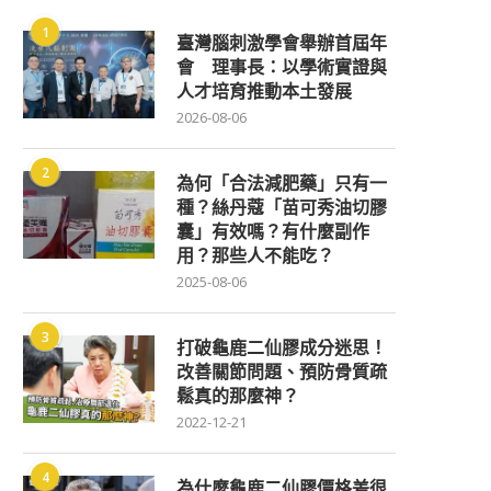
1
臺灣腦刺激學會舉辦首屆年
會 理事長：以學術實證與
人才培育推動本土發展
2026-08-06
2
為何「合法減肥藥」只有一
種？絲丹蔻「苗可秀油切膠
囊」有效嗎？有什麼副作
用？那些人不能吃？
2025-08-06
3
打破龜鹿二仙膠成分迷思！
改善關節問題、預防骨質疏
鬆真的那麼神？
2022-12-21
4
為什麼龜鹿二仙膠價格差很