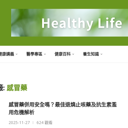
健康講義
醫學專區
健康百科
養生知識
籤:
感冒藥
感冒藥併用安全嗎？最佳退燒止咳藥及抗生素濫
用危機解析
2025-11-27
624 觀看