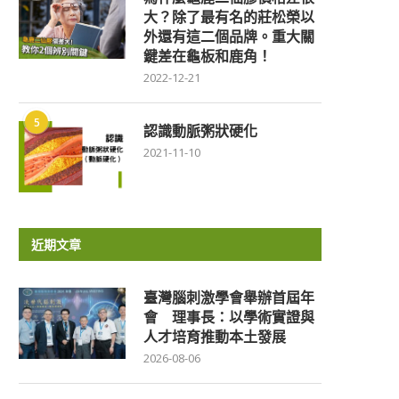
大？除了最有名的莊松榮以
外還有這二個品牌。重大關
鍵差在龜板和鹿角！
2022-12-21
5
認識動脈粥狀硬化
2021-11-10
近期文章
臺灣腦刺激學會舉辦首屆年
會 理事長：以學術實證與
人才培育推動本土發展
2026-08-06