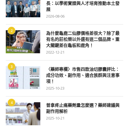
長：以學術實證與人才培育推動本土發
展
2026-08-06
2
為什麼龜鹿二仙膠價格差很大？除了最
有名的莊松榮以外還有這二個品牌。重
大關鍵差在龜板和鹿角！
2022-12-21
3
〈藥師專欄〉市售四款油切膠囊評比：
成分功效、副作用、適合族群與注意事
項！
2025-10-23
4
普拿疼止痛藥劑量怎麼選？藥師建議與
副作用解析
2025-10-21