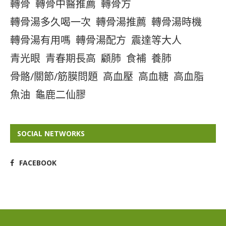
轉骨
轉骨中醫推薦
轉骨方
轉骨湯多久喝一次
轉骨湯推薦
轉骨湯時機
轉骨湯有用嗎
轉骨湯配方
震達等大人
青光眼
青春期長高
顧肺
食補
養肺
骨骼/關節/筋膜問題
高血壓
高血糖
高血脂
魚油
龜鹿二仙膠
SOCIAL NETWORKS
FACEBOOK