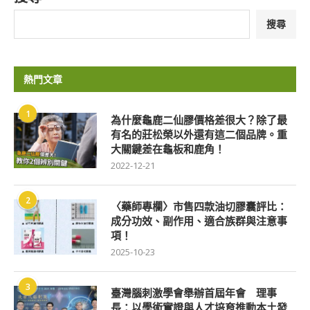
搜尋
熱門文章
1
為什麼龜鹿二仙膠價格差很大？除了最
有名的莊松榮以外還有這二個品牌。重
大關鍵差在龜板和鹿角！
2022-12-21
2
〈藥師專欄〉市售四款油切膠囊評比：
成分功效、副作用、適合族群與注意事
項！
2025-10-23
3
臺灣腦刺激學會舉辦首屆年會 理事
長：以學術實證與人才培育推動本土發