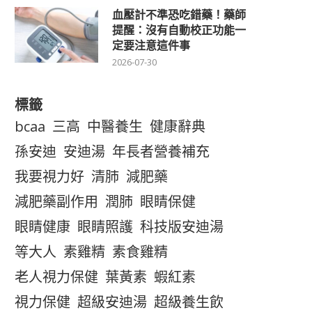
血壓計不準恐吃錯藥！藥師
提醒：沒有自動校正功能一
定要注意這件事
2026-07-30
標籤
bcaa
三高
中醫養生
健康辭典
孫安迪
安迪湯
年長者營養補充
我要視力好
清肺
減肥藥
減肥藥副作用
潤肺
眼睛保健
眼睛健康
眼睛照護
科技版安迪湯
等大人
素雞精
素食雞精
老人視力保健
葉黃素
蝦紅素
視力保健
超級安迪湯
超級養生飲