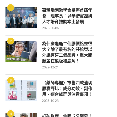
1
臺灣腦刺激學會舉辦首屆年
會 理事長：以學術實證與
人才培育推動本土發展
2026-08-06
2
為什麼龜鹿二仙膠價格差很
大？除了最有名的莊松榮以
外還有這二個品牌。重大關
鍵差在龜板和鹿角！
2022-12-21
3
〈藥師專欄〉市售四款油切
膠囊評比：成分功效、副作
用、適合族群與注意事項！
2025-10-23
4
打破龜鹿二仙膠成分迷思！