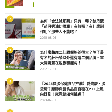
2
為何「合法減肥藥」只有一種？絲丹蔻
「苗可秀油切膠囊」有效嗎？有什麼副
作用？那些人不能吃？
2025-08-06
3
為什麼龜鹿二仙膠價格差很大？除了最
有名的莊松榮以外還有這二個品牌。重
大關鍵差在龜板和鹿角！
2022-12-21
4
【2026顧肺保健食品推薦】愛費康、肺
益清？顧肺保健食品百百種在PTT上風
向好亂！究竟該如何挑選？
2023-02-07