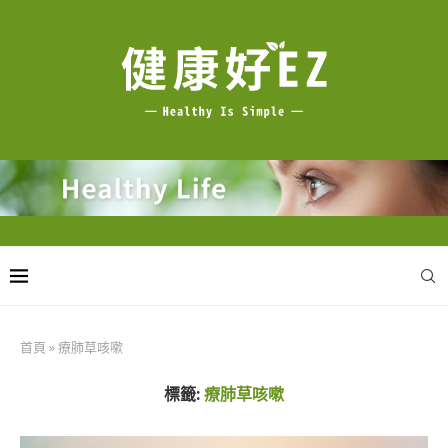
首頁
»
療肺草咳嗽
標籤:
療肺草咳嗽