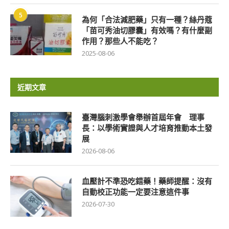
5
為何「合法減肥藥」只有一種？絲丹蔻
「苗可秀油切膠囊」有效嗎？有什麼副
作用？那些人不能吃？
2025-08-06
近期文章
臺灣腦刺激學會舉辦首屆年會 理事
長：以學術實證與人才培育推動本土發
展
2026-08-06
血壓計不準恐吃錯藥！藥師提醒：沒有
自動校正功能一定要注意這件事
2026-07-30