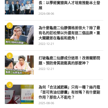
長：以學術實證與人才培育推動本土發
展
2026-08-06
2
為什麼龜鹿二仙膠價格差很大？除了最
有名的莊松榮以外還有這二個品牌。重
大關鍵差在龜板和鹿角！
2022-12-21
3
打破龜鹿二仙膠成分迷思！改善關節問
題、預防骨質疏鬆真的那麼神？
2022-12-21
4
為何「合法減肥藥」只有一種？絲丹蔻
「苗可秀油切膠囊」有效嗎？有什麼副
作用？那些人不能吃？
2025-08-06