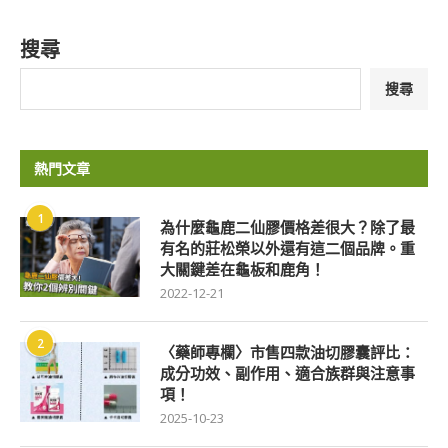
搜尋
搜尋
熱門文章
1
為什麼龜鹿二仙膠價格差很大？除了最
有名的莊松榮以外還有這二個品牌。重
大關鍵差在龜板和鹿角！
2022-12-21
2
〈藥師專欄〉市售四款油切膠囊評比：
成分功效、副作用、適合族群與注意事
項！
2025-10-23