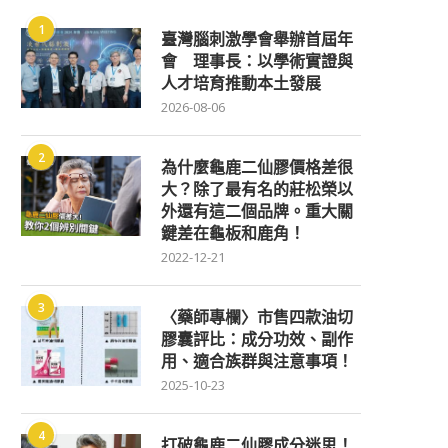
1
臺灣腦刺激學會舉辦首屆年
會 理事長：以學術實證與
人才培育推動本土發展
2026-08-06
2
為什麼龜鹿二仙膠價格差很
大？除了最有名的莊松榮以
外還有這二個品牌。重大關
鍵差在龜板和鹿角！
2022-12-21
3
〈藥師專欄〉市售四款油切
膠囊評比：成分功效、副作
用、適合族群與注意事項！
2025-10-23
4
打破龜鹿二仙膠成分迷思！