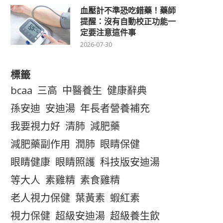
血壓計不準恐吃錯藥！藥師
提醒：沒有自動校正功能一
定要注意這件事
2026-07-30
標籤
bcaa
三高
中醫養生
健康辭典
孫安迪
安迪湯
年長者營養補充
我要視力好
清肺
減肥藥
減肥藥副作用
潤肺
眼睛保健
眼睛健康
眼睛照護
科技版安迪湯
等大人
素雞精
素食雞精
老人視力保健
葉黃素
蝦紅素
視力保健
超級安迪湯
超級養生飲