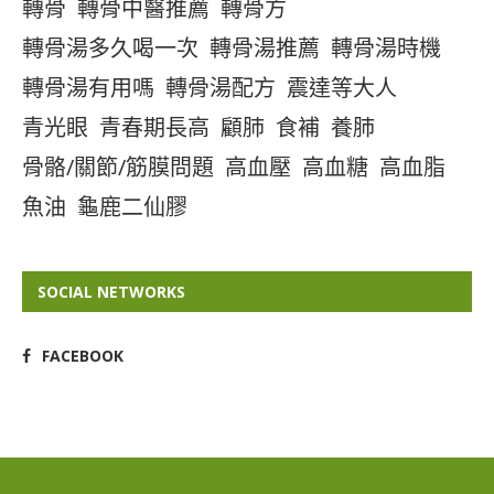
轉骨
轉骨中醫推薦
轉骨方
轉骨湯多久喝一次
轉骨湯推薦
轉骨湯時機
轉骨湯有用嗎
轉骨湯配方
震達等大人
青光眼
青春期長高
顧肺
食補
養肺
骨骼/關節/筋膜問題
高血壓
高血糖
高血脂
魚油
龜鹿二仙膠
SOCIAL NETWORKS
FACEBOOK