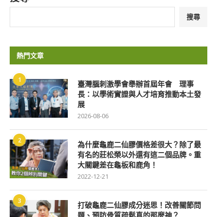
搜尋
熱門文章
1
臺灣腦刺激學會舉辦首屆年會 理事
長：以學術實證與人才培育推動本土發
展
2026-08-06
2
為什麼龜鹿二仙膠價格差很大？除了最
有名的莊松榮以外還有這二個品牌。重
大關鍵差在龜板和鹿角！
2022-12-21
3
打破龜鹿二仙膠成分迷思！改善關節問
題、預防骨質疏鬆真的那麼神？