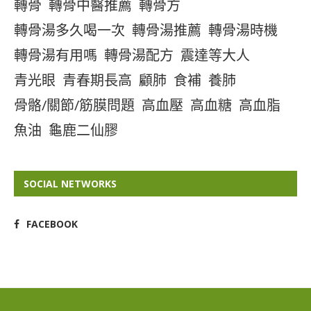
轉骨
轉骨中醫推薦
轉骨方
轉骨湯多久喝一次
轉骨湯推薦
轉骨湯時機
轉骨湯有用嗎
轉骨湯配方
震達等大人
青光眼
青春期長高
顧肺
食補
養肺
骨骼/關節/筋膜問題
高血壓
高血糖
高血脂
魚油
龜鹿二仙膠
SOCIAL NETWORKS
FACEBOOK