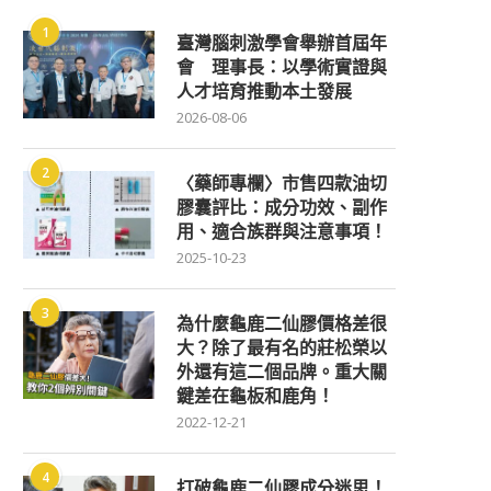
1
臺灣腦刺激學會舉辦首屆年
會 理事長：以學術實證與
人才培育推動本土發展
2026-08-06
2
〈藥師專欄〉市售四款油切
膠囊評比：成分功效、副作
用、適合族群與注意事項！
2025-10-23
3
為什麼龜鹿二仙膠價格差很
大？除了最有名的莊松榮以
外還有這二個品牌。重大關
鍵差在龜板和鹿角！
2022-12-21
4
打破龜鹿二仙膠成分迷思！