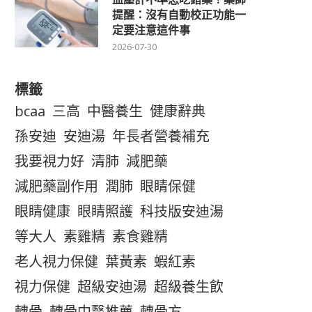
提醒：沒有自動校正功能一
定要注意這件事
2026-07-30
標籤
bcaa
三高
中醫養生
健康辭典
孫安迪
安迪湯
年長者營養補充
我要視力好
清肺
減肥藥
減肥藥副作用
潤肺
眼睛保健
眼睛健康
眼睛照護
科技版安迪湯
等大人
素雞精
素食雞精
老人視力保健
葉黃素
蝦紅素
視力保健
超級安迪湯
超級養生飲
轉骨
轉骨中醫推薦
轉骨方