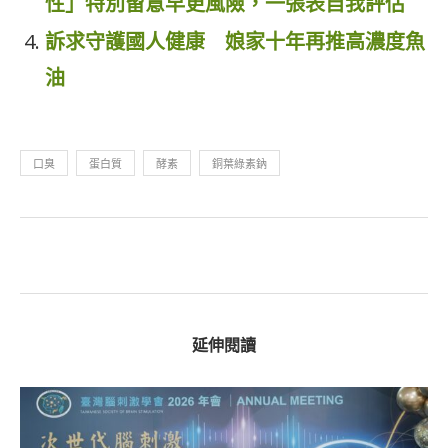
性」特別留意早更風險，一張表自我評估
訴求守護國人健康 娘家十年再推高濃度魚
油
口臭
蛋白質
酵素
銅葉綠素鈉
延伸閱讀