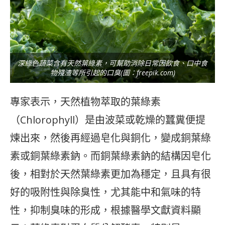
深綠色蔬菜含有天然葉綠素，可幫助消除日常因飲食、口中食
物殘渣等所引起的口臭(圖：freepik.com)
專家表示，天然植物萃取的葉綠素
（Chlorophyll）是由波菜或乾燥的蠶糞便提
煉出來，然後再經過皂化與銅化，變成銅葉綠
素或銅葉綠素鈉。而銅葉綠素鈉的結構因皂化
後，相對於天然葉綠素更加為穩定，且具有很
好的吸附性與除臭性，尤其能中和氣味的特
性，抑制臭味的形成，根據醫學文獻資料顯