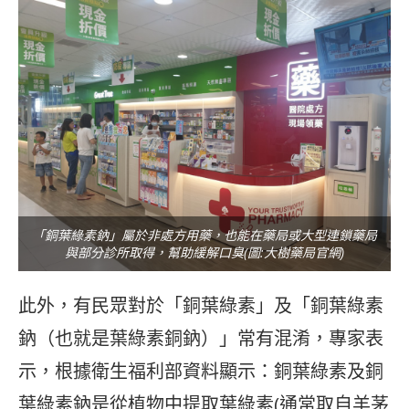
「銅葉綠素鈉」屬於非處方用藥，也能在藥局或大型連鎖藥局
與部分診所取得，幫助緩解口臭(圖:大樹藥局官網)
此外，有民眾對於「銅葉綠素」及「銅葉綠素
鈉（也就是葉綠素銅鈉）」常有混淆，專家表
示，根據衛生福利部資料顯示：銅葉綠素及銅
葉綠素鈉是從植物中提取葉綠素(通常取自羊茅