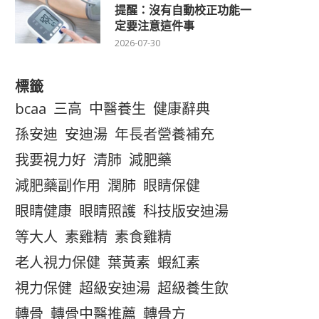
提醒：沒有自動校正功能一
定要注意這件事
2026-07-30
標籤
bcaa
三高
中醫養生
健康辭典
孫安迪
安迪湯
年長者營養補充
我要視力好
清肺
減肥藥
減肥藥副作用
潤肺
眼睛保健
眼睛健康
眼睛照護
科技版安迪湯
等大人
素雞精
素食雞精
老人視力保健
葉黃素
蝦紅素
視力保健
超級安迪湯
超級養生飲
轉骨
轉骨中醫推薦
轉骨方