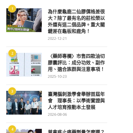
1
為什麼龜鹿二仙膠價格差很
大？除了最有名的莊松榮以
外還有這二個品牌。重大關
鍵差在龜板和鹿角！
2022-12-21
2
〈藥師專欄〉市售四款油切
膠囊評比：成分功效、副作
用、適合族群與注意事項！
2025-10-23
3
臺灣腦刺激學會舉辦首屆年
會 理事長：以學術實證與
人才培育推動本土發展
2026-08-06
4
普拿疼止痛藥劑量怎麼選？