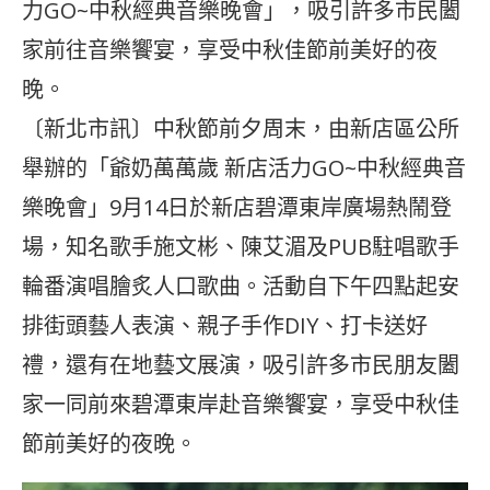
力GO~中秋經典音樂晚會」，吸引許多市民闔
家前往音樂饗宴，享受中秋佳節前美好的夜
晚。
〔新北市訊〕中秋節前夕周末，由新店區公所
舉辦的「爺奶萬萬歲 新店活力GO~中秋經典音
樂晚會」9月14日於新店碧潭東岸廣場熱鬧登
場，知名歌手施文彬、陳艾湄及PUB駐唱歌手
輪番演唱膾炙人口歌曲。活動自下午四點起安
排街頭藝人表演、親子手作DIY、打卡送好
禮，還有在地藝文展演，吸引許多市民朋友闔
家一同前來碧潭東岸赴音樂饗宴，享受中秋佳
節前美好的夜晚。