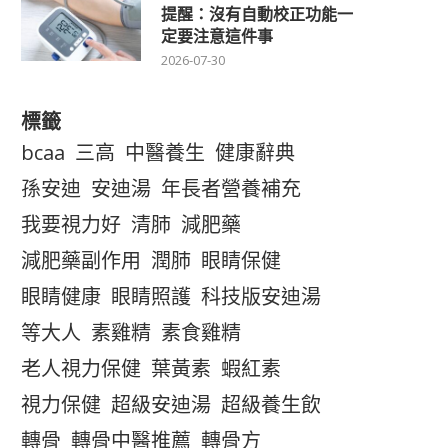
提醒：沒有自動校正功能一
定要注意這件事
2026-07-30
標籤
bcaa
三高
中醫養生
健康辭典
孫安迪
安迪湯
年長者營養補充
我要視力好
清肺
減肥藥
減肥藥副作用
潤肺
眼睛保健
眼睛健康
眼睛照護
科技版安迪湯
等大人
素雞精
素食雞精
老人視力保健
葉黃素
蝦紅素
視力保健
超級安迪湯
超級養生飲
轉骨
轉骨中醫推薦
轉骨方