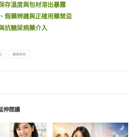
保存溫度與包材溶出暴露
、假藥辨識與正確用藥禁忌
與抗糖尿病藥介入
日
藥師角色
延伸閱讀