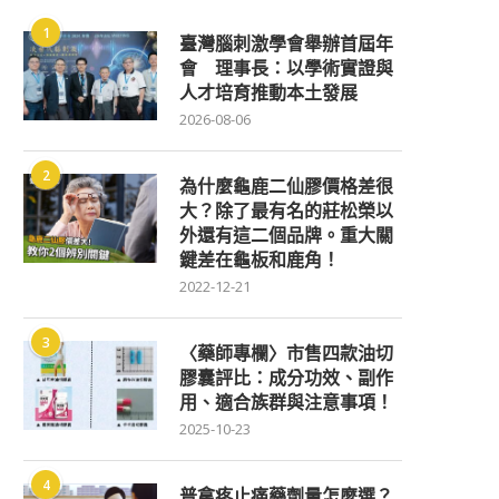
1
臺灣腦刺激學會舉辦首屆年
會 理事長：以學術實證與
人才培育推動本土發展
2026-08-06
2
為什麼龜鹿二仙膠價格差很
大？除了最有名的莊松榮以
外還有這二個品牌。重大關
鍵差在龜板和鹿角！
2022-12-21
3
〈藥師專欄〉市售四款油切
膠囊評比：成分功效、副作
用、適合族群與注意事項！
2025-10-23
4
普拿疼止痛藥劑量怎麼選？