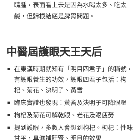
睛腫，表面看上去是因為水喝太多、吃太
鹹，但歸根結底是脾胃問題。
中醫屆護眼天王天后
在東漢時期就知有「明目四君子」的稱號，
有護眼養生的功效，護眼四君子包括：枸
杞、菊花、決明子、黃耆
臨床實證也發現：黃耆及決明子可降眼壓
枸杞及菊花可解乾眼、老花及眼疲勞
提到護眼，多數人會想到枸杞。枸杞：性味
甘平，具滋補肝腎、明目的效果