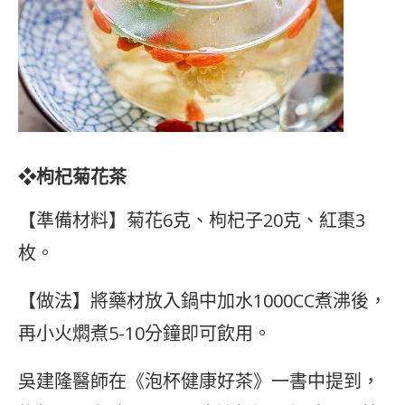
❖枸杞菊花茶
【準備材料】菊花6克、枸杞子20克、紅棗3
枚。
【做法】將藥材放入鍋中加水1000CC煮沸後，
再小火燜煮5-10分鐘即可飲用。
吳建隆醫師在《泡杯健康好茶》一書中提到，