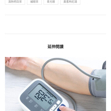
清熱明目茶
補眼茶
青光眼
黃耆枸杞湯
延伸閱讀