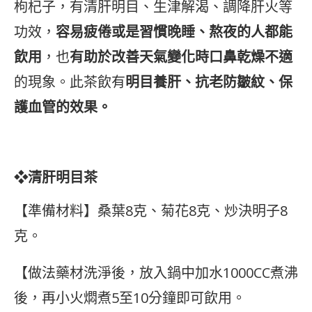
枸杞子，有清肝明目、生津解渴、調降肝火等
功效，
容易疲倦或是習慣晚睡、熬夜的人都能
飲用
，也
有助於改善天氣變化時口鼻乾燥不適
的現象。此茶飲有
明目養肝、抗老防皺紋、保
護血管的效果。
❖清肝明目茶
【準備材料】桑葉8克、菊花8克、炒決明子8
克。
【做法藥材洗淨後，放入鍋中加水1000CC煮沸
後，再小火燜煮5至10分鐘即可飲用。