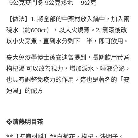
9公克麥門冬 9公克熟地 9公克
【做法】1. 將全部的中藥材放入鍋中，加入兩
碗水（約600cc），以大火燒煮。2. 煮滾後改
以小火烹煮，直到水分剩下一半，即可飲用。
臺大免疫學博士孫安迪曾提到，長期飲用黃耆
枸杞湯 可以改善視力，增加淚水、唾液分泌，
也具有調整免疫力的作用，這也是著名的「安
迪湯」的配方
❖清熱明目茶
**【準備材料】**白菊花、枸杞、決明子。