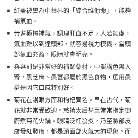
紅棗被譽為中藥界的「綜合維他命」，能夠
補氣血。
黃耆極擅補氣，調理肝血不足，人若氣虛，
氣血難以到達頭部，就容易視力模糊。當頭
部氣血充盈，眼睛就會明亮。
桑葚則是非常好的補腎藥材，中醫講色黑入
腎，黑芝麻、桑葚都屬於黑色食物，選用桑
椹是因它口感特別好。
菊花在護眼方面和枸杞齊名。早在古代，菊
花就非常受歡迎。慈禧太后甚至常常指定御
廚煮菊花火鍋。眼睛泛紅發炎，乃至臉部皮
膚發紅發癢，都是頭面部火氣大的現象。而