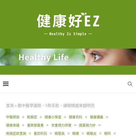
首頁
»
跟中醫學護眼，5款茶飲，讓眼睛越來越明亮
中醫師說
乾眼症
健康小學堂
健康百科
健康講義
健康食譜
優質營養素
兒童視力保健
我要視力好
疾病症狀查詢
看診科別
眼壓高
眼睛
眼瞼炎
眼科