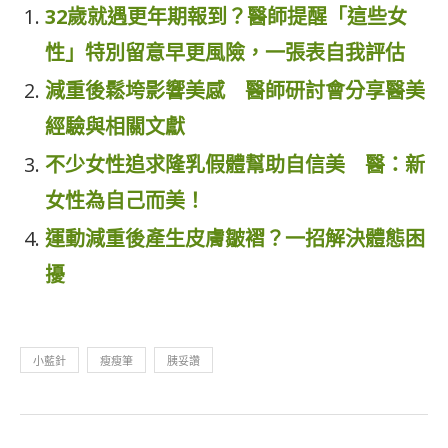
32歲就遇更年期報到？醫師提醒「這些女
性」特別留意早更風險，一張表自我評估
減重後鬆垮影響美感 醫師研討會分享醫美
經驗與相關文獻
不少女性追求隆乳假體幫助自信美 醫：新
女性為自己而美！
運動減重後產生皮膚皺褶？一招解決體態困
擾
小藍針
瘦瘦筆
胰妥讚