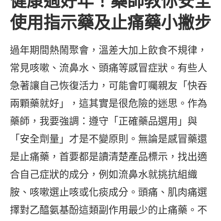
健康過好年！藥師教你安全
使用指示藥及止痛藥小撇步
過年期間熱鬧聚會，溫差大加上飲食不規律，
常見咳嗽、流鼻水、頭痛等感冒症狀。有些人
急著讓自己恢復活力，可能會叮囑親友「快吞
兩顆藥就好」，這其實是很危險的迷思。作為
藥師，我要強調：遵守「正確藥品選用」與
「安全劑量」才是不變原則。無論是感冒藥還
是止痛藥，首要都是讀清楚產品標示，找出適
合自己症狀的成分，例如流鼻水就挑抗組織
胺、咳嗽選止咳或化痰成分。頭痛、肌肉痛選
擇對乙醯氨基酚這類副作用最少的止痛藥。不