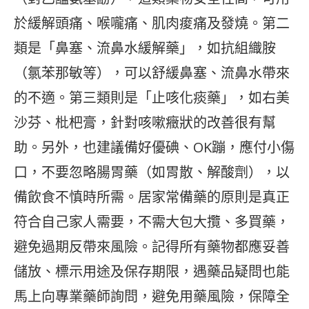
於緩解頭痛、喉嚨痛、肌肉痠痛及發燒。第二
類是「鼻塞、流鼻水緩解藥」，如抗組織胺
（氯苯那敏等），可以舒緩鼻塞、流鼻水帶來
的不適。第三類則是「止咳化痰藥」，如右美
沙芬、枇杷膏，針對咳嗽癥狀的改善很有幫
助。另外，也建議備好優碘、OK蹦，應付小傷
口，不要忽略腸胃藥（如胃散、解酸劑），以
備飲食不慎時所需。居家常備藥的原則是真正
符合自己家人需要，不需大包大攬、多買藥，
避免過期反帶來風險。記得所有藥物都應妥善
儲放、標示用途及保存期限，遇藥品疑問也能
馬上向專業藥師詢問，避免用藥風險，保障全