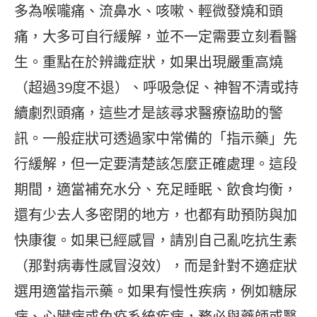
多為喉嚨痛、流鼻水、咳嗽、輕微發燒和頭
痛，大多可自行緩解，並不一定需要立刻看醫
生。重點在於辨識症狀，如果出現嚴重高燒
（超過39度不退）、呼吸急促、神智不清或持
續劇烈頭痛，這些才是該尋求醫療協助的警
訊。一般症狀可透過家中常備的「指示藥」先
行緩解，但一定要清楚該怎麼正確處理。這段
期間，適當補充水分、充足睡眠、飲食均衡，
還有少去人多密閉的地方，也都有助預防與加
快康復。如果已經感冒，請別自己亂吃抗生素
（那對病毒性感冒沒效），而是針對不適症狀
選用適當指示藥。如果有慢性疾病，例如糖尿
病、心臟病或免疫系統疾病，務必與藥師或醫