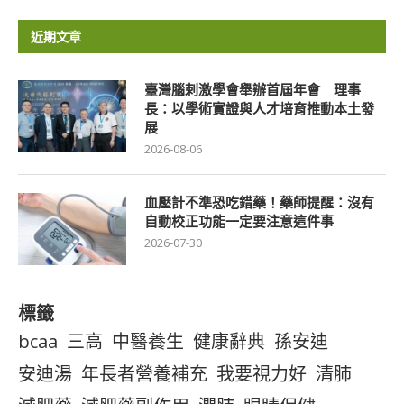
近期文章
臺灣腦刺激學會舉辦首屆年會 理事
長：以學術實證與人才培育推動本土發
展
2026-08-06
血壓計不準恐吃錯藥！藥師提醒：沒有
自動校正功能一定要注意這件事
2026-07-30
標籤
bcaa
三高
中醫養生
健康辭典
孫安迪
安迪湯
年長者營養補充
我要視力好
清肺