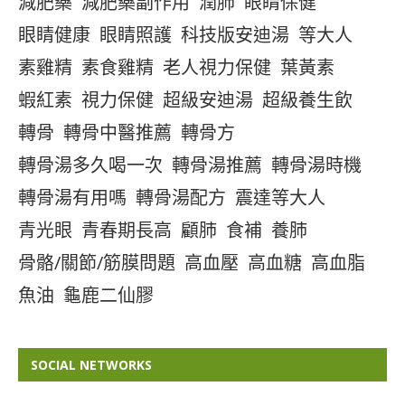
減肥藥
減肥藥副作用
潤肺
眼睛保健
眼睛健康
眼睛照護
科技版安迪湯
等大人
素雞精
素食雞精
老人視力保健
葉黃素
蝦紅素
視力保健
超級安迪湯
超級養生飲
轉骨
轉骨中醫推薦
轉骨方
轉骨湯多久喝一次
轉骨湯推薦
轉骨湯時機
轉骨湯有用嗎
轉骨湯配方
震達等大人
青光眼
青春期長高
顧肺
食補
養肺
骨骼/關節/筋膜問題
高血壓
高血糖
高血脂
魚油
龜鹿二仙膠
SOCIAL NETWORKS