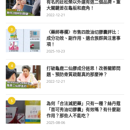
有名的莊松榮以外還有這二個品牌。重
大關鍵差在龜板和鹿角！
2022-12-21
3
〈藥師專欄〉市售四款油切膠囊評比：
成分功效、副作用、適合族群與注意事
項！
2025-10-23
4
打破龜鹿二仙膠成分迷思！改善關節問
題、預防骨質疏鬆真的那麼神？
2022-12-21
5
為何「合法減肥藥」只有一種？絲丹蔻
「苗可秀油切膠囊」有效嗎？有什麼副
作用？那些人不能吃？
2025-08-06