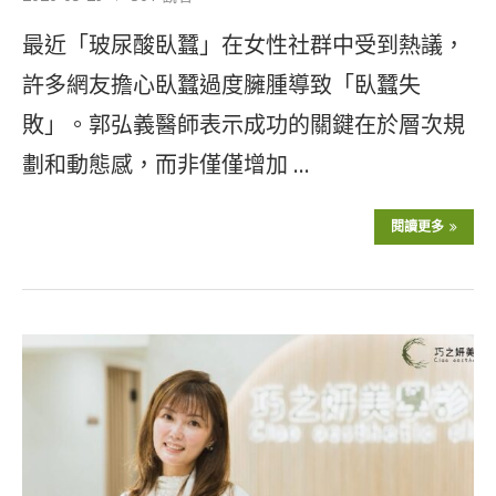
最近「玻尿酸臥蠶」在女性社群中受到熱議，
許多網友擔心臥蠶過度臃腫導致「臥蠶失
敗」。郭弘義醫師表示成功的關鍵在於層次規
劃和動態感，而非僅僅增加 …
閱讀更多