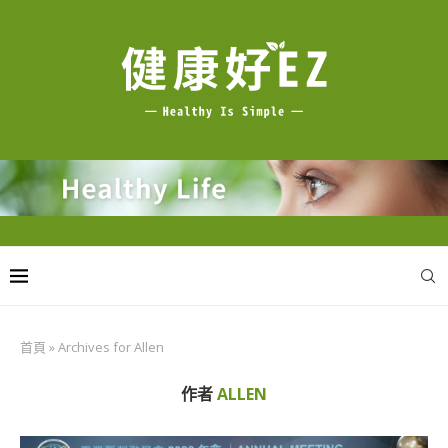
首頁
»
Archives for Allen
作者
ALLEN