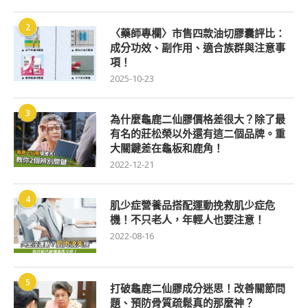
2
〈藥師專欄〉市售四款油切膠囊評比：
成分功效、副作用、適合族群與注意事
項！
2025-10-23
3
為什麼龜鹿二仙膠價格差很大？除了最
有名的莊松榮以外還有這二個品牌。重
大關鍵差在龜板和鹿角！
2022-12-21
4
肌少症營養品搭配運動挽救肌少症危
機！不只老人，年輕人也要注意！
2022-08-16
5
打破龜鹿二仙膠成分迷思！改善關節問
題、預防骨質疏鬆真的那麼神？