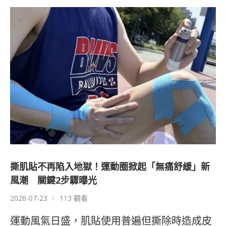
撕肌貼不再陷入地獄！運動圈掀起「無痛舒緩」新
風潮 關鍵2步驟曝光
2026-07-23
113 觀看
運動風氣日盛，肌貼使用普遍但撕除時造成皮