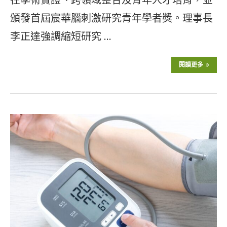
頒發首屆宸華腦刺激研究青年學者獎。理事長
李正達強調縮短研究 …
閱讀更多