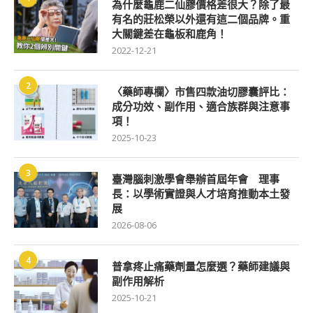
為什麼龜鹿二仙膠價格差很大？除了最
有名的莊松榮以外還有這二個品牌。重
大關鍵差在龜板和鹿角！
2022-12-21
2
〈藥師專欄〉市售四款油切膠囊評比：
成分功效、副作用、適合族群與注意事
項！
2025-10-23
3
臺灣腦刺激學會舉辦首屆年會 理事
長：以學術實證與人才培育推動本土發
展
2026-08-06
4
普拿疼止痛藥劑量怎麼選？藥師建議與
副作用解析
2025-10-21