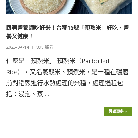
跟著營養師吃好米！台稉16號「預熟米」好吃、營
養又健康！
2025-04-14
899 觀看
什麼是「預熟米」 預熟米（Parboiled
Rice），又名蒸穀米、預煮米，是一種在碾磨
前對稻穀進行水熱處理的米種，處理過程包
括：浸泡、蒸 …
閱讀更多