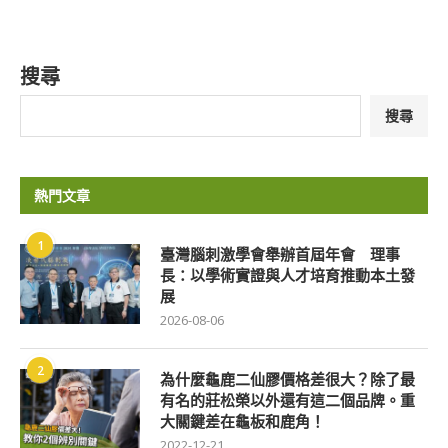
搜尋
搜尋
熱門文章
1
臺灣腦刺激學會舉辦首屆年會 理事
長：以學術實證與人才培育推動本土發
展
2026-08-06
2
為什麼龜鹿二仙膠價格差很大？除了最
有名的莊松榮以外還有這二個品牌。重
大關鍵差在龜板和鹿角！
2022-12-21