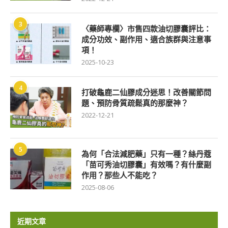
3
〈藥師專欄〉市售四款油切膠囊評比：
成分功效、副作用、適合族群與注意事
項！
2025-10-23
4
打破龜鹿二仙膠成分迷思！改善關節問
題、預防骨質疏鬆真的那麼神？
2022-12-21
5
為何「合法減肥藥」只有一種？絲丹蔻
「苗可秀油切膠囊」有效嗎？有什麼副
作用？那些人不能吃？
2025-08-06
近期文章