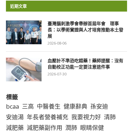
近期文章
臺灣腦刺激學會舉辦首屆年會 理事
長：以學術實證與人才培育推動本土發
展
2026-08-06
血壓計不準恐吃錯藥！藥師提醒：沒有
自動校正功能一定要注意這件事
2026-07-30
標籤
bcaa
三高
中醫養生
健康辭典
孫安迪
安迪湯
年長者營養補充
我要視力好
清肺
減肥藥
減肥藥副作用
潤肺
眼睛保健