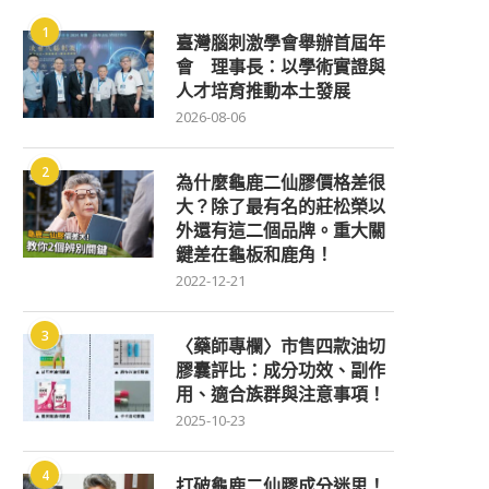
1
臺灣腦刺激學會舉辦首屆年
會 理事長：以學術實證與
人才培育推動本土發展
2026-08-06
2
為什麼龜鹿二仙膠價格差很
大？除了最有名的莊松榮以
外還有這二個品牌。重大關
鍵差在龜板和鹿角！
2022-12-21
3
〈藥師專欄〉市售四款油切
膠囊評比：成分功效、副作
用、適合族群與注意事項！
2025-10-23
4
打破龜鹿二仙膠成分迷思！