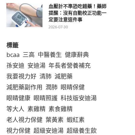
血壓計不準恐吃錯藥！藥師
提醒：沒有自動校正功能一
定要注意這件事
2026-07-30
標籤
bcaa
三高
中醫養生
健康辭典
孫安迪
安迪湯
年長者營養補充
我要視力好
清肺
減肥藥
減肥藥副作用
潤肺
眼睛保健
眼睛健康
眼睛照護
科技版安迪湯
等大人
素雞精
素食雞精
老人視力保健
葉黃素
蝦紅素
視力保健
超級安迪湯
超級養生飲