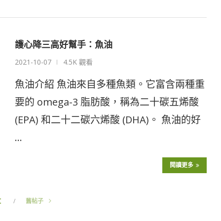
護心降三高好幫手：魚油
2021-10-07
4.5K 觀看
魚油介紹 魚油來自多種魚類。它富含兩種重
要的 omega-3 脂肪酸，稱為二十碳五烯酸
(EPA) 和二十二碳六烯酸 (DHA)。 魚油的好
…
閱讀更多
文
舊帖子