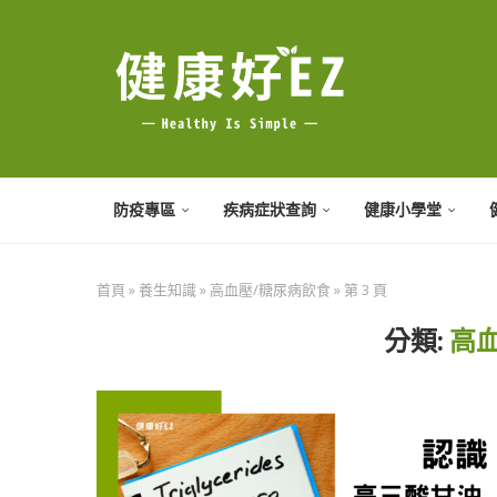
防疫專區
疾病症狀查詢
健康小學堂
首頁
»
養生知識
»
高血壓/糖尿病飲食
»
第 3 頁
分類:
高