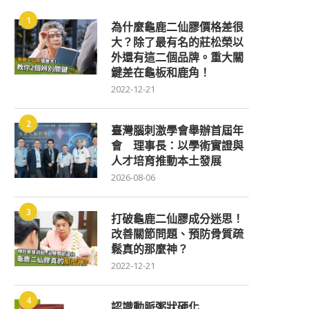
1
為什麼龜鹿二仙膠價格差很
大？除了最有名的莊松榮以
外還有這二個品牌。重大關
鍵差在龜板和鹿角！
2022-12-21
2
臺灣腦刺激學會舉辦首屆年
會 理事長：以學術實證與
人才培育推動本土發展
2026-08-06
3
打破龜鹿二仙膠成分迷思！
改善關節問題、預防骨質疏
鬆真的那麼神？
2022-12-21
4
認識動脈粥狀硬化