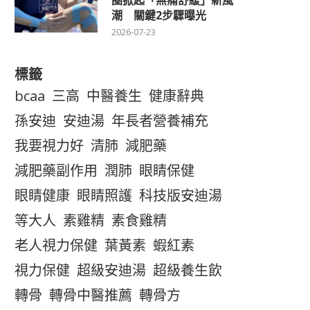
圈掀起「無痛舒緩」新風
潮 關鍵2步驟曝光
2026-07-23
標籤
bcaa
三高
中醫養生
健康辭典
孫安迪
安迪湯
年長者營養補充
我要視力好
清肺
減肥藥
減肥藥副作用
潤肺
眼睛保健
眼睛健康
眼睛照護
科技版安迪湯
等大人
素雞精
素食雞精
老人視力保健
葉黃素
蝦紅素
視力保健
超級安迪湯
超級養生飲
轉骨
轉骨中醫推薦
轉骨方