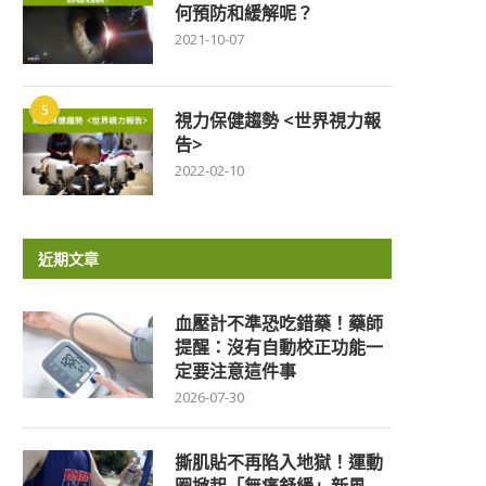
何預防和緩解呢？
2021-10-07
5
視力保健趨勢 <世界視力報
告>
2022-02-10
近期文章
血壓計不準恐吃錯藥！藥師
提醒：沒有自動校正功能一
定要注意這件事
2026-07-30
撕肌貼不再陷入地獄！運動