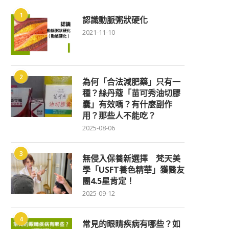
1
認識動脈粥狀硬化
2021-11-10
2
為何「合法減肥藥」只有一
種？絲丹蔻「苗可秀油切膠
囊」有效嗎？有什麼副作
用？那些人不能吃？
2025-08-06
3
無侵入保養新選擇 梵天美
學「USFT養色精華」獲醫友
團4.5星肯定！
2025-09-12
4
常見的眼睛疾病有哪些？如