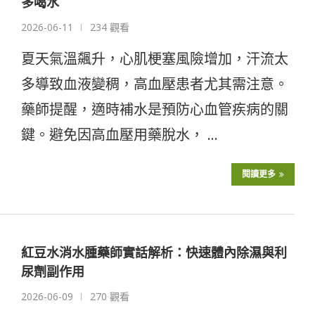
多喝水
2026-06-11
234 觀看
夏天氣溫飆升，心肌梗塞風險增加，汗流太
多導致血液變稠，高血壓患者尤其需注意。
藥師提醒，適時補水是預防心血管疾病的關
鍵。避免因高血壓用藥脫水， …
閱讀更多
紅豆水消水腫藥師實話解析：快速體內除濕與利
尿劑副作用
2026-06-09
270 觀看